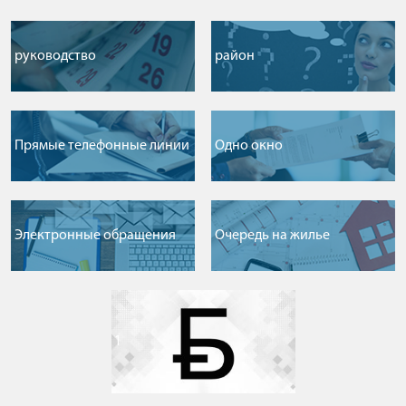
руководство
район
Прямые телефонные линии
Одно окно
Электронные обращения
Очередь на жилье
1