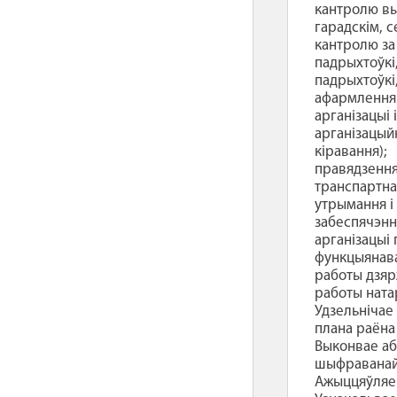
кантролю вы
гарадскім, с
кантролю за
падрыхтоўкі
падрыхтоўкі
афармлення 
арганізацыі
арганізацый
кіравання);
правядзення
транспартна
утрымання і
забеспячэнн
арганізацыі
функцыянава
работы дзяр
работы ната
Удзельнічае
плана раёна 
Выконвае аб
шыфраванай 
Ажыццяўляе 