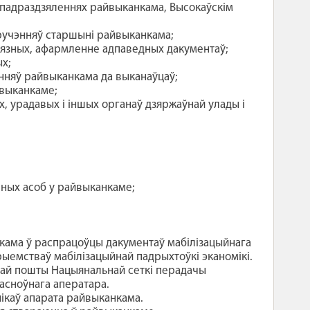
 падраздзяленнях райвыканкама, Высокаўскім
ручэнняў старшыні райвыканкама;
ыязных, афармленне адпаведных дакументаў;
ых;
няў райвыканкама да выканаўцаў;
йвыканкаме;
, урадавых і іншых органаў дзяржаўнай улады і
чных асоб у райвыканкаме;
кама ў распрацоўцы дакументаў мабілізацыйнага
прыемстваў мабілізацыйнай падрыхтоўкі эканомікі.
най пошты Нацыянальнай сеткі перадачы
асноўнага аператара.
нікаў апарата райвыканкама.