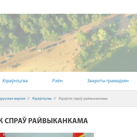
Кіраўніцтва
Раён
Звароты грамадзян
арусская версия
//
Кіраўніцтва
//
Кіраўнік спраў райвыканкама
ІК СПРАЎ РАЙВЫКАНКАМА