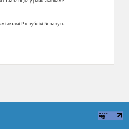
кія ствараюцца ў райвыканкаме.
;
і актамі Рэспублікі Беларусь.