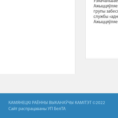
Узначальвае 
Ажыццяўляе 
групы забес
службы «адн
Ажыццяўляе 
КАМЯНЕЦКІ РАЁННЫ ВЫКАНАЎЧЫ КАМІТЭТ ©2022
Сайт распрацаваны УП БелТА