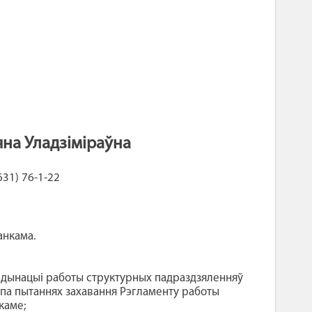
яна Уладз
i
м
i
раўна
31) 76-1-22
анкама.
рдынацыі работы структурных падраздзяленняў
 па пытаннях захавання Рэгламенту работы
каме;