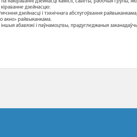
па накіраванні дзейнасці камісіі, саветы, рабочыя групы, я
кіраванне дзейнасцю:
пячэння дзейнасці і тэхнічнага абслугоўвання райвыканкама
о акно» райвыканкама.
іншыя абавязкі і паўнамоцтвы, прадугледжаныя заканадаўчым