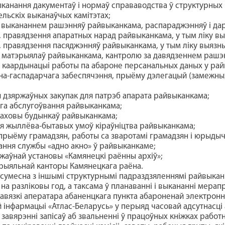
канання дакументаў і норма
ў
справаводства ў структурных
ельскіх выканаўчых камітэтах;
 выкананнем рашэнняў райвыканкама, распараджэнняў і да
, правядзення апаратных нарад райвыканкама, у тым ліку в
, правядзення пасяджэнняў райвыканкама, у тым ліку выязн
матэрыялаў райвыканкама, кантролю за давядзеннем рашэн
 і каардынацыі работы па абароне персанальных даных у ра
на-гаспадарчага забеспячэння, прыёму дэлегацый (замежных
 дзяржаўных закупак для патрэб апарата райвыканкама;
га абслугоўвання райвыканкама;
 аховы будынкаў райвыканкама;
я жыллёва-бытавых умоў кіраўніцтва райвыканкама;
 прыёму грамадзян, работы са зваротамі грамадзян і юрыды
ння службы «адно акно» ў райвыканкаме;
жаўнай установы «Камянецкі раённы архіў»;
рыяльнай канторы Камянецкага раёна.
 сумесна з іншымі структурнымі падраздзяленнямі райвыкан
на разліковы год, а таксама ў планаванні і выкананні мера
авязкі аператара абаненцкага пункта абароненай электрон
інфармацыі «Атлас-Беларусь» у перыяд часовай адсутнасці 
завярэнні запісаў аб звальненні ў працоўных кніжках работ