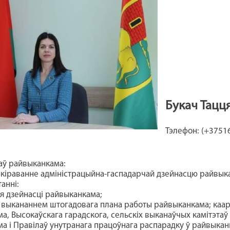
Букач Тацц
Тэлефон: (+37516
раў райвыканкама:
кіраванне адміністрацыйна-гаспадарчай дзейнасцю райвык
анні:
я дзейнасці райвыканкама;
 выкананнем штогадовага плана работы райвыканкама; каа
а, Высокаўскага гарадскога, сельскіх выканаўчых камітэтаў
а і Правілаў унутранага працоўнага распарадку ў райвыкан