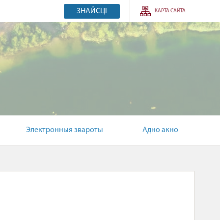
ЗНАЙСЦІ
КАРТА САЙТА
Электронныя звароты
Адно акно