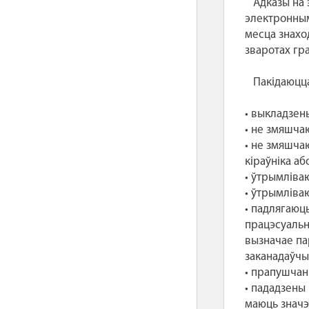
Адказы на э
электронным
месца знахо
зваротах гр
Пакідаюцца б
• выкладзен
• не змяшча
• не змяшча
кіраўніка а
• ўтрымліва
• ўтрымліва
• падлягаюц
працэсуальн
вызначае па
заканадаўчым
• прапушчан
• пададзены 
маюць значэн