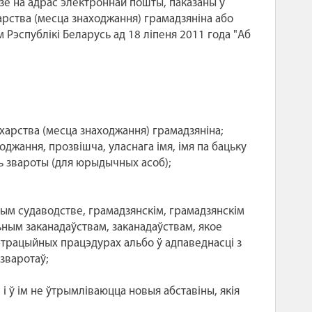
е на адрас электроннай пошты, паказаны ў
рства (месца знаходжання) грамадзяніна або
Рэспублікі Беларусь ад 18 ліпеня 2011 года "Аб
ыхарства (месца знаходжання) грамадзяніна;
джання, прозвішча, уласнага імя, імя па бацьку
ь звароты (для юрыдычных асоб);
ным судаводстве, грамадзянскім, грамадзянскім
ным заканадаўствам, заканадаўствам, якое
страцыйных працэдурах альбо ў адпаведнасці з
 зваротаў;
 і ў ім не ўтрымліваюцца новыя абставіны, якія