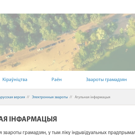
Кіраўніцтва
Раён
Звароты грамадзян
арусская версия
//
Электронныя звароты
//
Агульная інфармацыя
АЯ ІНФАРМАЦЫЯ
 звароты грамадзян, у тым ліку індывідуальных прадпрымаль