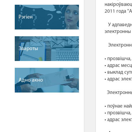
накіроўваюц
2011 года "
Рэгіен
У адпаведна
электронны 
Электронны 
Звароты
• прозвішча,
• адрас мес
• выклад сут
• адрас эле
Адно акно
Электронны 
• поўнае на
• прозвішча,
• адрас эле