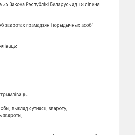
 25 Закона Рэспублікі Беларусь ад 18 ліпеня
"Аб зваротах грамадзян і юрыдычных асоб"
ліваць:
ўтрымліваць:
бы; выклад сутнасці звароту;
ь звароты;