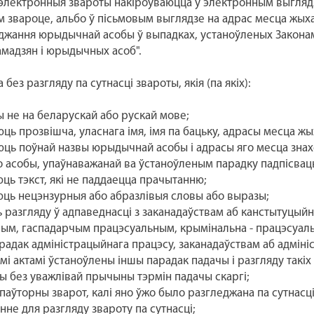
лектронныя звароты накіроўваюцца ў электронным выглядз
 звароце, альбо ў пісьмовым выглядзе на адрас месца жыха
джання юрыдычнай асобы ў выпадках, устаноўленых Законам 
амадзян і юрыдычных асоб".
ез разгляду па сутнасці звароты, якія (па якіх):
ы не на беларускай або рускай мове;
юць прозвішча, уласнага імя, імя па бацьку, адрасы месца ж
юць поўнай назвы юрыдычнай асобы і адрасы яго месца знахо
бо асобы, упаўнаважанай ва ўстаноўленым парадку падпісвац
юць тэкст, які не паддаецца прачытанню;
юць нецэнзурныя або абразлівыя словы або выразы;
ь разгляду ў адпаведнасці з заканадаўствам аб канстытуцый
ым, гаспадарчым працэсуальным, крымінальна - працэсуаль
радак адміністрацыйнага працэсу, заканадаўствам аб адміні
і актамі ўстаноўлены іншы парадак падачы і разгляду такіх
ы без уважлівай прычыны тэрмін падачы скаргі;
паўторны зварот, калі яно ўжо было разгледжана па сутнасці
не для разгляду звароту па сутнасці;