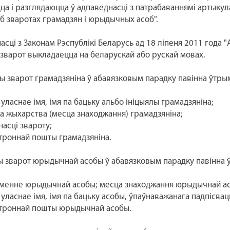
ца і разглядаюцца ў адпаведнасці з патрабаваннямі артыкула
Аб зваротах грамадзян і юрыдычных асоб".
сці з Законам Рэспублікі Беларусь ад 18 ліпеня 2011 года 
зварот выкладаецца на беларускай або рускай мовах.
зварот грамадзяніна ў абавязковым парадку павінна ўтрым
 уласнае імя, імя па бацьку альбо ініцыялы грамадзяніна;
ца жыхарства (месца знаходжання) грамадзяніна;
насці звароту;
ктроннай пошты грамадзяніна.
зварот юрыдычнай асобы ў абавязковым парадку павінна 
йменне юрыдычнай асобы; месца знаходжання юрыдычнай асо
 уласнае імя, імя па бацьку асобы, ўпаўнаважанага падпісвац
ктроннай пошты юрыдычнай асобы.