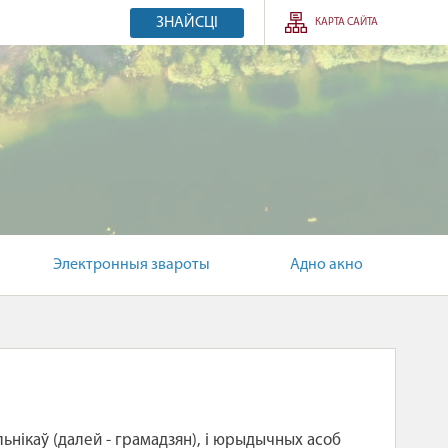
ЗНАЙСЦІ
КАРТА САЙТА
Электронныя звароты
Адно акно
нікаў (далей - грамадзян), і юрыдычных асоб