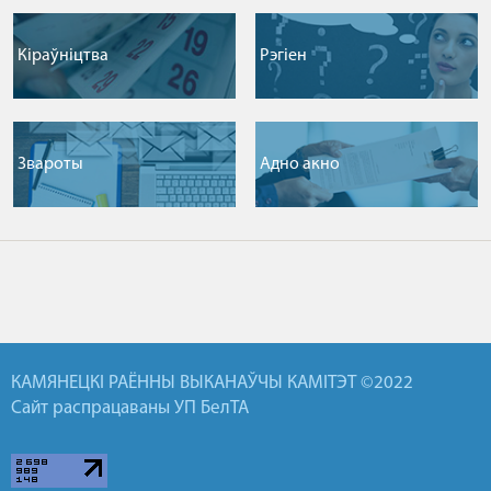
Кіраўніцтва
Рэгіен
Звароты
Адно акно
КАМЯНЕЦКІ РАЁННЫ ВЫКАНАЎЧЫ КАМІТЭТ ©2022
Сайт распрацаваны УП БелТА