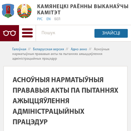
КАМЯНЕЦКІ РАЁННЫ ВЫКАНАЎЧЫ КА
КАМЯНЕЦКІ РАЁННЫ ВЫКАНАЎЧЫ
КАМІТЭТ
РУС
EN
БЕЛ
ЗНАЙСЦІ
Галоўная
//
Беларусская версия
//
Адно акно
//
Асноўныя
нарматыўныя прававыя акты па пытаннях ажыццяўлення
адміністрацыйных працэдур
АСНОЎНЫЯ НАРМАТЫЎНЫЯ
ПРАВАВЫЯ АКТЫ ПА ПЫТАННЯХ
АЖЫЦЦЯЎЛЕННЯ
АДМІНІСТРАЦЫЙНЫХ
ПРАЦЭДУР