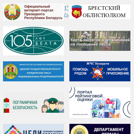
1"
/>