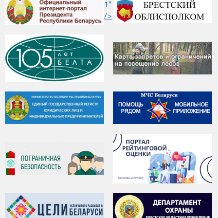
1"
/>