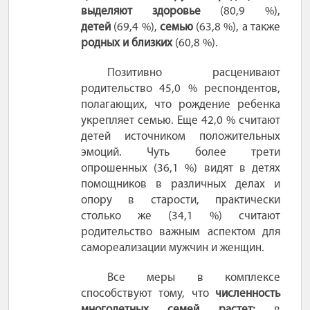
выделяют здоровье
(80,9
%),
детей
(69,4
%),
семью
(63,8 %), а также
родных и близких
(60,8 %).
Позитивно расценивают
родительство 45,0
% респондентов,
полагающих, что рождение ребенка
укрепляет семью. Еще 42,0
% считают
детей источником положительных
эмоций. Чуть более трети
опрошенных (36,1
%) видят в детях
помощников в различных делах и
опору в старости, практически
столько же (34,1
%) считают
родительство важным аспектом для
самореализации мужчин и женщин.
Все меры в комплексе
способствуют тому, что
численность
многодетных семей растет:
в