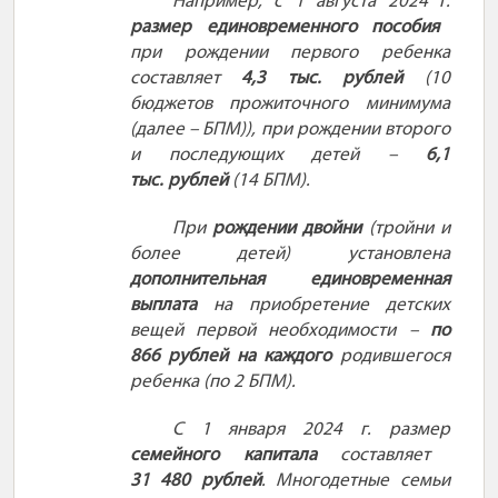
Например, с 1 августа 2024
г.
размер единовременного пособия
при рождении первого ребенка
составляет
4,3 тыс.
рублей
(10
бюджетов прожиточного минимума
(далее
– БПМ)), при рождении второго
и последующих детей
–
6,1
тыс.
рублей
(14 БПМ).
При
рождении двойни
(тройни и
более детей) установлена
дополнительная единовременная
выплата
на приобретение детских
вещей первой необходимости
–
по
866
рублей на каждого
родившегося
ребенка (по 2 БПМ).
С 1 января 2024
г. размер
семейного капитала
составляет
31
480
рублей
. Многодетные семьи